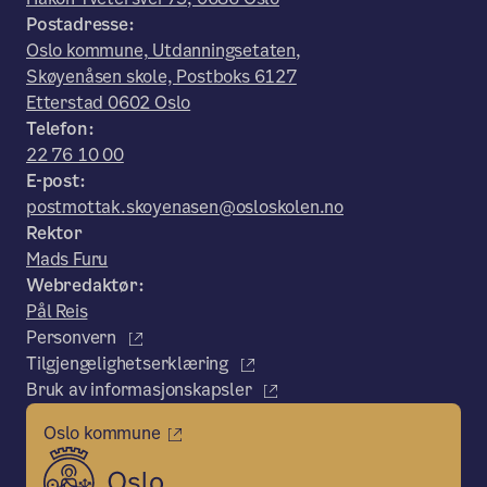
Postadresse:
Oslo kommune, Utdanningsetaten,
Skøyenåsen skole, Postboks 6127
Etterstad 0602 Oslo
Telefon:
22 76 10 00
E-post:
postmottak.skoyenasen@osloskolen.no
Rektor
Mads Furu
Webredaktør:
Pål Reis
Personvern
Tilgjengelighetserklæring
Bruk av informasjonskapsler
Oslo kommune