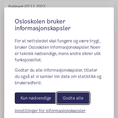
Publisert:
07.11.2022
Osloskolen bruker
informasjonskapsler
Hva skjer hvor?
For at nettstedet skal fungere og være trygt,
bruker Osloskolen informasjonskapsler. Noen
Her er noen av aktivitetene på Skøyenåpen og hvor du
er teknisk nødvendige, mens andre sikrer ulik
finner dem!
funksjonalitet.
Biblioteket:
Godtar du alle informasjonskapsler, tillater
du også at vi samler inn data om statistikk og
Leksehjelp
brukeradferd.
Aula:
Kun nødvendige
Godta alle
Bordtennis
Brettspill
Innstillinger for informasjonskapsler
Perling