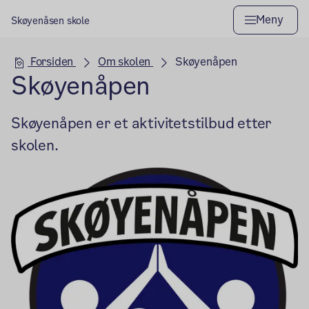
Meny
Skøyenåsen skole
Hovedseksjon
Forsiden
Om skolen
Skøyenåpen
Skøyenåpen
Skøyenåpen er et aktivitetstilbud etter
skolen.