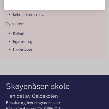
Konkurranser
Enkel matservering
Gymsalen:
Ballspill
Egentrening
Hinderløype
Skøyenåsen skole
– en del av Osloskolen
Besøks- og leveringsadresse:
Håkon Tvetersvei 75, 0686 Oslo