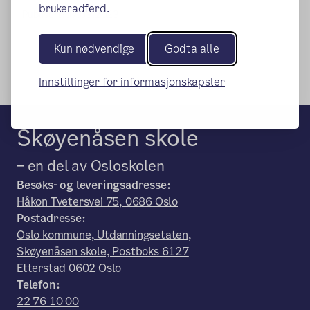
brukeradferd.
Publisert:
07.03.2023
Kun nødvendige
Godta alle
Innstillinger for informasjonskapsler
Skøyenåsen skole
– en del av Osloskolen
Besøks- og leveringsadresse:
Håkon Tvetersvei 75, 0686 Oslo
Postadresse:
Oslo kommune, Utdanningsetaten,
Skøyenåsen skole, Postboks 6127
Etterstad 0602 Oslo
Telefon:
22 76 10 00