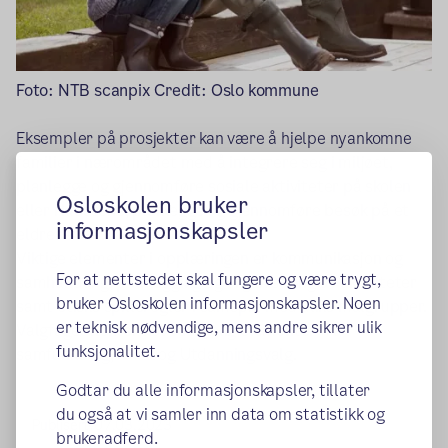
Foto: NTB scanpix Credit: Oslo kommune
Eksempler på prosjekter kan være å hjelpe nyankomne
familier i nærområdet med å integrere seg i miljøet,
planlegge og gjennomføre sosiale aktiviteter på skolen
Osloskolen bruker
eller i klassene, planlegge og gjennomføre besøk på et
informasjonskapsler
eldresenter.
Viktige elementer i opplæringen er kommunikasjon og
For at nettstedet skal fungere og være trygt,
samhandling, planlegging og organisering av aktiviteter
bruker Osloskolen informasjonskapsler. Noen
samt etiske spilleregler i samspill med ulike målgrupper.
er teknisk nødvendige, mens andre sikrer ulik
Valgfaget henter hovedsakelig elementer fra
funksjonalitet.
samfunnsfag, KRLE og Utdanningsvalg.
Godtar du alle informasjonskapsler, tillater
du også at vi samler inn data om statistikk og
Publisert:
07.03.2023
brukeradferd.