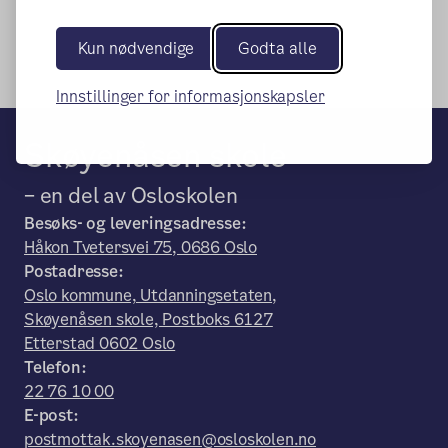
Kun nødvendige
Godta alle
Innstillinger for informasjonskapsler
Skøyenåsen skole
– en del av Osloskolen
Besøks- og leveringsadresse:
Håkon Tvetersvei 75, 0686 Oslo
Postadresse:
Oslo kommune, Utdanningsetaten,
Skøyenåsen skole, Postboks 6127
Etterstad 0602 Oslo
Telefon:
22 76 10 00
E-post:
postmottak.skoyenasen@osloskolen.no