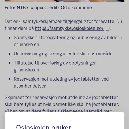
Foto: NTB scanpix Credit: Oslo kommune
Det er 4 samtykkeskjemaer tilgjengelig for foresatte. Du
(ekstern 
finner dem på
https://samtykke.osloskolen.no/
:
Samtykke til fotografering og publisering av bilder i
grunnskolen
Undervisning og læring utenfor skolens område
Tillatelse til overføring av opplysninger i
grunnskolen
Reservasjon mot utdeling av jodtabletter ved
atomhendelser
Skjemaet for reservasjon mot utdeling av jodtabletter
skal bare fylles ut hvis barnet ikke skal ha jodtabletter.
Vi ber om at dere fyller ut skjemaene i samråd med
barnet. Etter barneloven skal foresatte høre hva barnet
har å si før de tar avgjørelser om personlige forhold for
Osloskolen bruker