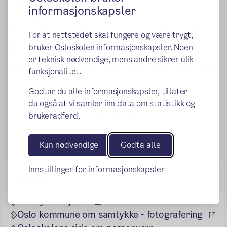
barnet. Barnets mening skal vektlegges etter alder og
informasjonskapsler
modenhet.
Du må fornye samtykkene en gang i året. Har du tidligere
For at nettstedet skal fungere og være trygt,
gitt samtykke, men ønsker å endre svarene, sender du
bruker Osloskolen informasjonskapsler. Noen
inn skjema på nytt.
er teknisk nødvendige, mens andre sikrer ulik
Link til skjemaene finner du på denne siden eller på
Oslo
funksjonalitet.
(ekstern lenke)
kommunes nettsider
.
Godtar du alle informasjonskapsler, tillater
du også at vi samler inn data om statistikk og
Publisert:
23.08.2022
Endret:
08.02.2024
brukeradferd.
Kun nødvendige
Godta alle
Innstillinger for informasjonskapsler
Lenker
(ekstern lenke)
Samtykkeskjema
(e
Oslo kommune om samtykke - fotografering