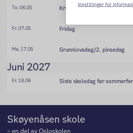
Innstillinger for informa
To. 06.05
Kristi Himmelfartsdag
Fr. 07.05
Fridag
Ma. 17.05
Grunnlovsdag/2. pinsedag
Juni 2027
Fr. 18.06
Siste skoledag før sommerfer
Skøyenåsen skole
– en del av Osloskolen