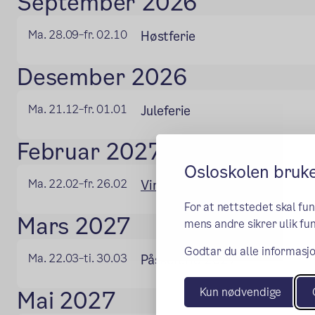
September 2026
Ma. 28.09
fr. 02.10
Høstferie
–
Desember 2026
Ma. 21.12
fr. 01.01
Juleferie
–
Februar 2027
Osloskolen bruk
Ma. 22.02
fr. 26.02
Vinterferie
–
For at nettstedet skal fu
Mars 2027
mens andre sikrer ulik fun
Godtar du alle informasjo
Ma. 22.03
ti. 30.03
Påskeferie 2027
–
Kun nødvendige
Mai 2027